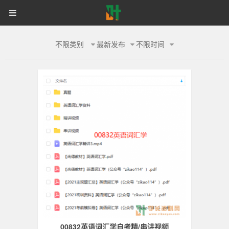
首页
自考网课
统招专升本
英
同等学力申硕
电子书籍
备考学院
登录
注册
语-
不限类别
最新发布
不限时间
自考网课
318
叶
学
长
资
料
网
00832英语词汇学自考精/串讲视频