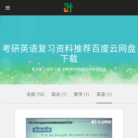
2021-
首页
自考网课
统招专升本
学
2022
年
考
同等学力申硕
电子书籍
备考学院
登录
注册
历
研
英
语
类
复
考研英语复习资料推荐百度云网盘
习
下载
资
/
料
多
考试复习资料下载-机构教学网课视频资源分享
家
考
机
构
研
SVIP
全部 (72)
政治 (1)
班
数学 (1)
英语 (1)
下
资
载。
料
/