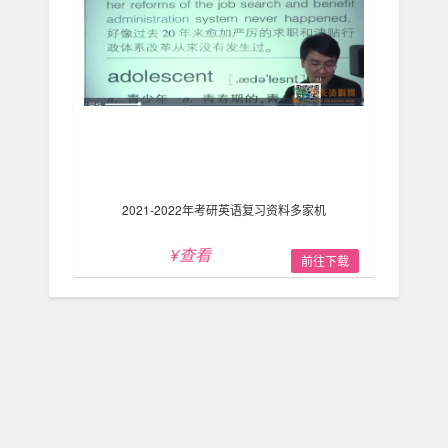
英
语-
叶
学
2021-2022年考研英语复习资料多家机
长
¥查看
前往下载
资
料
网