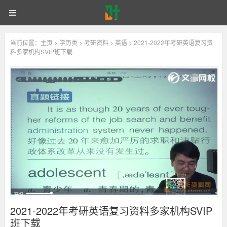
考
首页
自考网课
统招专升本
2021-
研
英
语
同等学力申硕
电子书籍
备考学院
登录
注册
2022
当前位置：
主页
>
学历类
>
考研资料
>
英语
> 2021-2022年考研英语复习资
复
料多家机构SVIP班下载
习
资
年
料
百
度
考
云
网
盘
研
下
载
英
截
图
01
语
考
研
英
复
语
2021-2022年考研英语复习资料多家机构SVIP
复
习
习
班下载
资