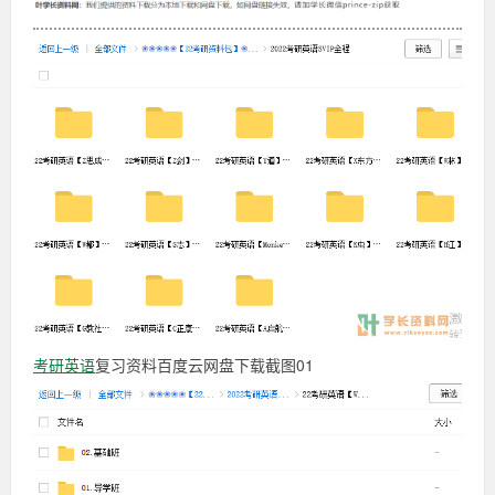
下
载
载-
截
图
03
叶
考
研
英
学
语
复
习
长
资
料
百
资
度
云
料
网
盘
下
考研
英语
复习资料百度云网盘下载截图01
网
载
截
图
04
考
研