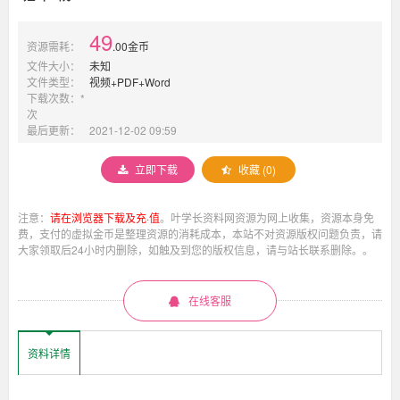
料
资
百
49
资源需耗：
.00金币
度
云
文件大小：
未知
料
网
文件类型：
视频+PDF+Word
盘
下载次数：*
下
次
多
载
最后更新：
2021-12-02 09:59
截
图
家
立即下载
收藏 (0)
02
考
研
机
注意：
请在浏览器下载及充·值
。叶学长资料网资源为网上收集，资源本身免
英
费，支付的虚拟金币是整理资源的消耗成本，本站不对资源版权问题负责，请
语
大家领取后24小时内删除，如触及到您的版权信息，请与站长联系删除。。
构
复
习
资
SVIP
在线客服
料
百
度
班
资料详情
云
网
盘
下