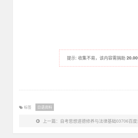
资
料
网
提示: 收集不易，该内容需捐助
20.0
标签
日语资料
上一篇：自考思想道德修养与法律基础03706百