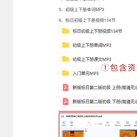
5、初级上下册单词MP3
教
6、标日初级上下册视频134节
材
+初
级
教
学
视
频
百