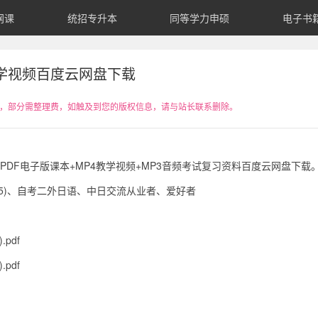
网课
统招专升本
同等学力申硕
电子书
学视频百度云网盘下载
，部分需整理费，如触及到您的版权信息，请与站长联系删除。
PDF电子版课本+MP4教学视频+MP3音频考试复习资料百度云网盘下载
-N5)、自考二外日语、中日交流从业者、爱好者
pdf
pdf