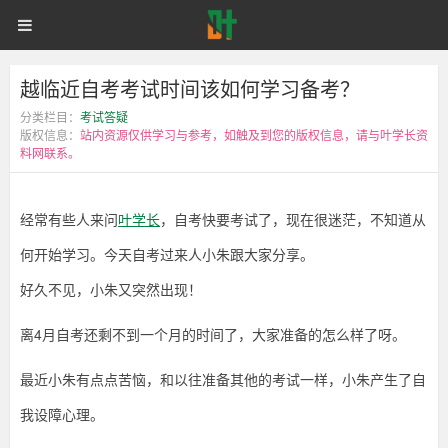
经
首页
自考网课
统招专升本
越
常
有
些
同等学力申硕
电子书籍
备考学院
登录
注册
越临近自考考试时间该如何学习备考？
临
人
来
分类栏目：
考试答疑
问
近
版权信息：
站内资源仅供学习与参考，如触及到您的版权信息，请与叶学长资
叶
料网联系。
学
长，
自
自
考
经常有些人来问
叶学长
，自考快要考试了，现在很迷茫，不知道从
快
考
要
何开始学习。今天自考过来人小朱跟大家分享。
考
考
试
好久不见，小朱又突然出现！
了，
现
离4月自考还剩不到一个月的时间了，大家准备的怎么样了呀。
试
在
很
迷
最近小朱有点点苦恼，和以往准备其他的考试一样，小朱产生了自
时
茫，
不
我设障心理。
知
间
道