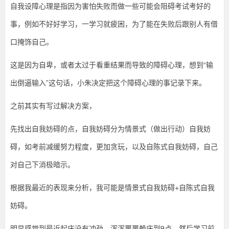
自我设障心理是指因为害怕失败而做一些可能会阻碍考试考好的
从
该
何
事，例如不好好学习，一学习就疲困，为了能在失败后跟别人有借
开
始
口掩饰自己。
如
学
习。
这是因为自卑，或者太过于看重结果而导致的障碍心理，想到“输
今
何
天
出倒逼输入”这句话，小朱决定把这个障碍心理的事记录下来。
自
考
学
过
之前其实有写过解决方案，
来
人
习
先找出自我妨碍的点，自我妨碍分为情景式（做出行动）自我妨
小
朱
碍，如考前减缓努力程度，更加贪玩，以及自陈式自我妨碍，自己
备
跟
大
对自己下消极暗示。
家
考？-
分
享。
根据我最近的表现来分析，我可能是情景式自我妨碍+自陈式自我
好
叶
久
妨碍。
不
见，
学
明显感觉到最近起床没有冲劲，浑浑噩噩赖床到9点，然后学习前