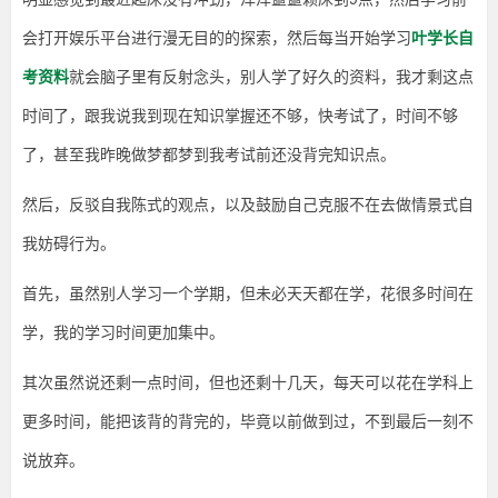
小
朱
会打开娱乐平台进行漫无目的的探索，然后每当开始学习
叶学长自
长
又
突
考资料
就会脑子里有反射念头，别人学了好久的资料，我才剩这点
然
资
出
时间了，跟我说我到现在知识掌握还不够，快考试了，时间不够
现！
离
了，甚至我昨晚做梦都梦到我考试前还没背完知识点。
料
4
月
然后，反驳自我陈式的观点，以及鼓励自己克服不在去做情景式自
自
网
考
我妨碍行为。
还
剩
不
首先，虽然别人学习一个学期，但未必天天都在学，花很多时间在
到
一
学，我的学习时间更加集中。
个
月
其次虽然说还剩一点时间，但也还剩十几天，每天可以花在学科上
的
时
更多时间，能把该背的背完的，毕竟以前做到过，不到最后一刻不
间
了，
说放弃。
大