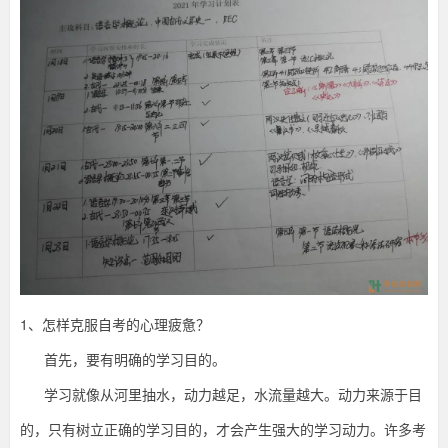
友
有
反
映：
自
坚
己
想
复
持
习，
也
有
才
时
间
学
能
习，
只
看
是
一
1、
怎样克服自考的心理疲惫？
拿
到
起
首先，要有明确的学习目的。
书
本
曙
学习就像从河里抽水，动力越足，水流量越大。动力来源于目
就
犯
的，只有树立正确的学习目的，才会产生强大的学习动力。许多考
困，
光。-