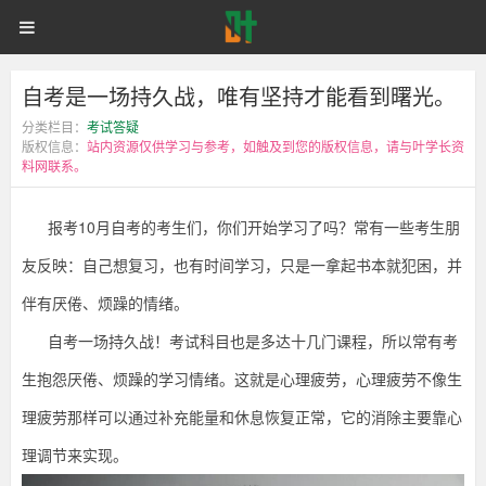
报
首页
自考网课
统招专升本
自
考
10
月
同等学力申硕
电子书籍
备考学院
登录
注册
自考是一场持久战，唯有坚持才能看到曙光。
考
自
考
分类栏目：
考试答疑
的
是
版权信息：
站内资源仅供学习与参考，如触及到您的版权信息，请与叶学长资
考
料网联系。
生
们，
一
你
报考10月自考的考生们，你们开始学习了吗？常有一些考生朋
们
开
场
友反映：自己想复习，也有时间学习，只是一拿起书本就犯困，并
始
学
伴有厌倦、烦躁的情绪。
持
习
了
自考一场持久战！考试科目也是多达十几门课程，所以常有考
吗？
久
常
生抱怨厌倦、烦躁的学习情绪。这就是心理疲劳，心理疲劳不像生
有
一
理疲劳那样可以通过补充能量和休息恢复正常，它的消除主要靠心
战，
些
考
理调节来实现。
生
唯
朋