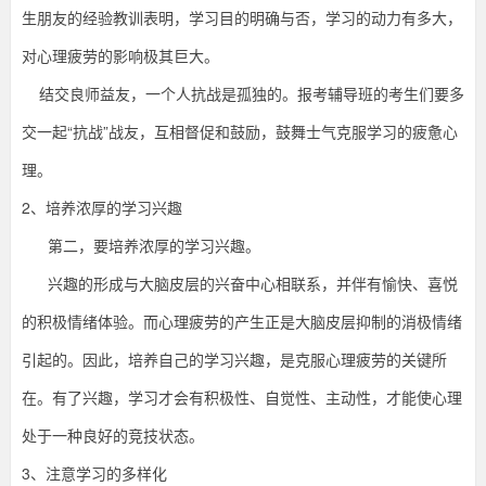
并
生朋友的经验教训表明，学习目的明确与否，学习的动力有多大，
伴
叶
有
对心理疲劳的影响极其巨大。
厌
倦、
结交良师益友，一个人抗战是孤独的。报考辅导班的考生们要多
学
烦
躁
交一起“抗战”战友，互相督促和鼓励，鼓舞士气克服学习的疲惫心
的
长
情
理。
绪。
自
资
2、
培养浓厚的学习兴趣
考
一
第二，要培养浓厚的学习兴趣。
场
料
持
兴趣的形成与大脑皮层的兴奋中心相联系，并伴有愉快、喜悦
久
网
战！
的积极情绪体验。而心理疲劳的产生正是大脑皮层抑制的消极情绪
考
试
引起的。因此，培养自己的学习兴趣，是克服心理疲劳的关键所
科
目
在。有了兴趣，学习才会有积极性、自觉性、主动性，才能使心理
也
是
处于一种良好的竞技状态。
3、
注意学习的多样化