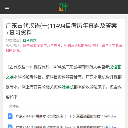
《古
首页
自考网课
统招专升本
广
代
汉
语
同等学力申硕
电子书籍
备考学院
登录
注册
广东古代汉语(一)11494自考历年真题及答案
东
一》
课
+复习资料
程
古
分类栏目：
自考真题
代
版权信息：
站内资源仅供学习与参考，如触及到您的版权信息，请与叶学长资
码
料网联系。
11494
代
是
广
《古代汉语一》课程代码11494是广东省华南师范大学自考
汉语言
东
汉
省
文学
本科的加考科目，该科目资料非常稀有，广东本地机构开课都
华
语
南
是亏本，网上有在卖的相关资料
叶学长
都高价收购进来了，包含内
师
范
(一)11494
容如下
大
学
自
自
考
汉
语
考
言