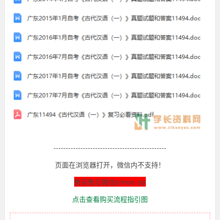
文
历
学
本
科
年
的
必
考
真
科
目，
该
题
科
目
资
及
料
非
答
常
----------------------------------------------
稀
有，
页面在浏览器打开，微信内不支持！
案
广
东
售前售后微信prince-zip
本
+复
地
点击查看购买流程指引图
机
构
习