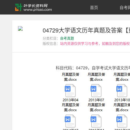
首页
自考
04729
大
04729大学语文历年真题及答案【更至
分类栏目：
自考真题
学
版权信息：
站内资源仅供学习与参考，如触及到您的版权
语
科目代码：
04729
，自学考试大学语文
历
文
历
年
真
题