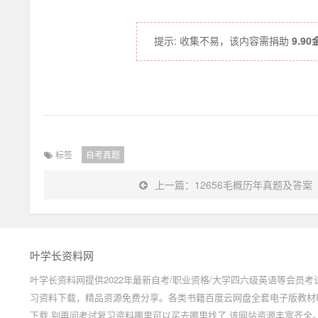
提示: 收集不易，该内容需捐助
9.9
标签
自考真题
上一篇：12656毛概历年真题及答案【更
叶学长资料网
叶学长资料网提供2022年最新自考/职业资格/大学四六级英语等会员考
习资料下载，精品资源免费分享。各类书籍百度云网盘全套电子版教材P
下载,别再问考试复习资料哪里可以买去哪里找了,该网站资源丰富齐全