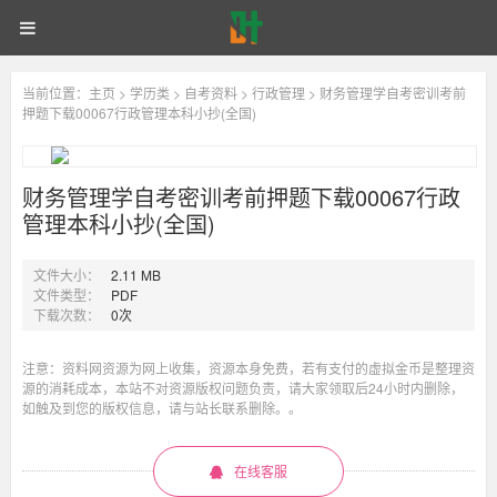
自
首页
自考网课
统招专升本
财
考
《财
务
同等学力申硕
电子书籍
备考学院
登录
注册
务
当前位置：
主页
>
学历类
>
自考资料
>
行政管理
> 财务管理学自考密训考前
管
押题下载00067行政管理本科小抄(全国)
理
学》
管
专
业
财务管理学自考密训考前押题下载00067行政
代
理
管理本科小抄(全国)
码
00067
重
学
文件大小：
2.11 MB
点
文件类型：
PDF
笔
自
下载次数：
0次
记
之
考
注意：资料网资源为网上收集，资源本身免费，若有支付的虚拟金币是整理资
考
前
源的消耗成本，本站不对资源版权问题负责，请大家领取后24小时内删除，
密
如触及到您的版权信息，请与站长联系删除。。
训
密
（部
分
在线客服
助
训
学