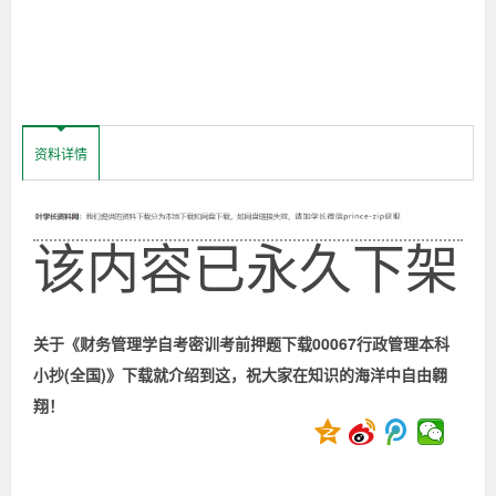
机
考
构
也
叫
前
集
训、
小
押
资料详情
抄、
押
题
题
通），
该内容已永久下架
切
切
下
实
实
载
的
考
关于《财务管理学自考密训考前押题下载00067行政管理本科
前
00067
小抄(全国)》下载就介绍到这，祝大家在知识的海洋中自由翱
抱
佛
翔！
脚
行
秘
籍，
全
政