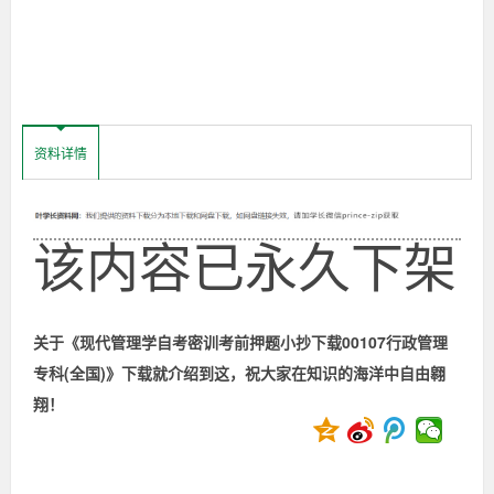
叫
考
集
训、
小
前
抄、
押
题
押
资料详情
通）。
因
为
题
这
该内容已永久下架
份
资
小
料
实
抄
在
太
关于《现代管理学自考密训考前押题小抄下载00107行政管理
重
下
专科(全国)》下载就介绍到这，祝大家在知识的海洋中自由翱
要
了，
翔！
一
载
整
本
几
00107