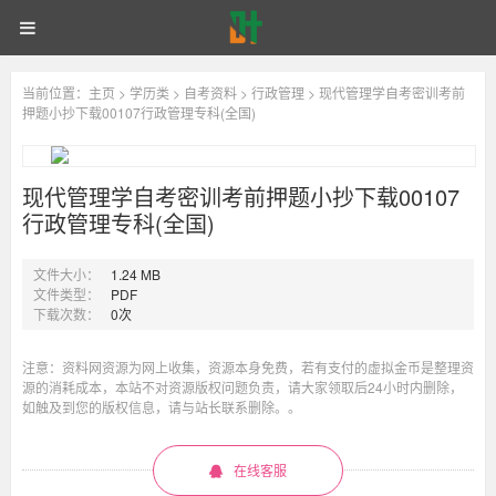
自
首页
自考网课
统招专升本
现
考
《现
代
同等学力申硕
电子书籍
备考学院
登录
注册
代
当前位置：
主页
>
学历类
>
自考资料
>
行政管理
> 现代管理学自考密训考前
管
押题小抄下载00107行政管理专科(全国)
理
学》
管
专
业
现代管理学自考密训考前押题小抄下载00107
代
理
行政管理专科(全国)
码
00107
重
学
文件大小：
1.24 MB
点
文件类型：
PDF
笔
自
下载次数：
0次
记
之
考
注意：资料网资源为网上收集，资源本身免费，若有支付的虚拟金币是整理资
考
前
源的消耗成本，本站不对资源版权问题负责，请大家领取后24小时内删除，
密
如触及到您的版权信息，请与站长联系删除。。
训
密
（也
有
在线客服
机
训
构